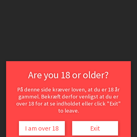
Spring
Spring
til
til
Login | Opret som kunde
navigation
indhold
Nyheder
Min konto
Søg
Søg
efter:
Menu
Vine
Hvidvine
Rødvine
Are you 18 or older?
Dessert- og Portvine
ØL
Event-smagninger
På denne side kræver loven, at du er 18 år
VinSamler hjørnet
gammel. Bekræft derfor venligst at du er
Vine
over 18 for at se indholdet eller click "Exit"
Udfold
Hvidvine
to leave.
undermenu
Rødvine
Dessert- og Portvine
ØL
I am over 18
Exit
Event-smagninger
VinSamler hjørnet