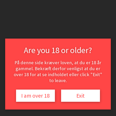
Spring
Spring
til
til
Login | Opret som kunde
navigation
indhold
Nyheder
Min konto
Søg
Søg
efter:
Menu
Are you 18 or older?
Vine
Hvidvine
Rødvine
På denne side kræver loven, at du er 18 år
Dessert- og Portvine
gammel. Bekræft derfor venligst at du er
ØL
Event-smagninger
over 18 for at se indholdet eller click "Exit"
VinSamler hjørnet
to leave.
Vine
Hvidvine
I am over 18
Exit
Rødvine
Dessert- og Portvine
ØL
Event-smagninger
VinSamler hjørnet