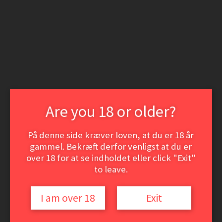
Spring
Spring
til
til
Login | Opret som kunde
navigation
indhold
Nyheder
Min konto
Søg
Søg
efter:
Menu
Vine
Hvidvine
Are you 18 or older?
Rødvine
Dessert- og Portvine
ØL
På denne side kræver loven, at du er 18 år
Event-smagninger
gammel. Bekræft derfor venligst at du er
VinSamler hjørnet
over 18 for at se indholdet eller click "Exit"
Vine
to leave.
Hvidvine
Rødvine
Dessert- og Portvine
I am over 18
Exit
ØL
Event-smagninger
VinSamler hjørnet