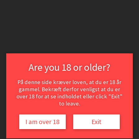
Spring
Spring
til
til
Login | Opret som kunde
navigation
indhold
Nyheder
Min konto
Søg
Søg
efter:
Menu
Vine
Are you 18 or older?
Hvidvine
Rødvine
Dessert- og Portvine
På denne side kræver loven, at du er 18 år
ØL
Event-smagninger
gammel. Bekræft derfor venligst at du er
VinSamler hjørnet
over 18 for at se indholdet eller click "Exit"
to leave.
Vine
Udfold
Hvidvine
undermenu
Rødvine
Dessert- og Portvine
I am over 18
Exit
ØL
Event-smagninger
VinSamler hjørnet