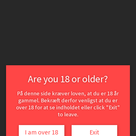
Spring
Spring
til
til
Login | Opret som kunde
navigation
indhold
Nyheder
Min konto
Søg
Søg
efter:
Menu
Vine
Hvidvine
Rødvine
Dessert- og Portvine
Are you 18 or older?
ØL
Event-smagninger
VinSamler hjørnet
På denne side kræver loven, at du er 18 år
gammel. Bekræft derfor venligst at du er
Vine
over 18 for at se indholdet eller click "Exit"
Hvidvine
Rødvine
to leave.
Dessert- og Portvine
ØL
Event-smagninger
I am over 18
Exit
VinSamler hjørnet