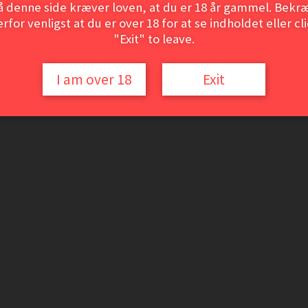
å denne side kræver loven, at du er 18 år gammel. Bekræ
rfor venligst at du er over 18 for at se indholdet eller cl
"Exit" to leave.
I am over 18
Exit
1
et med
*