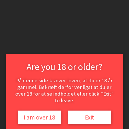
Spring
Spring
til
til
Login | Opret som kunde
navigation
indhold
Nyheder
Min konto
Søg
Søg
efter:
Menu
Vine
Hvidvine
Are you 18 or older?
Rødvine
Dessert- og Portvine
ØL
På denne side kræver loven, at du er 18 år
Event-smagninger
VinSamler hjørnet
gammel. Bekræft derfor venligst at du er
over 18 for at se indholdet eller click "Exit"
Vine
to leave.
Hvidvine
Rødvine
Dessert- og Portvine
I am over 18
Exit
ØL
Event-smagninger
VinSamler hjørnet