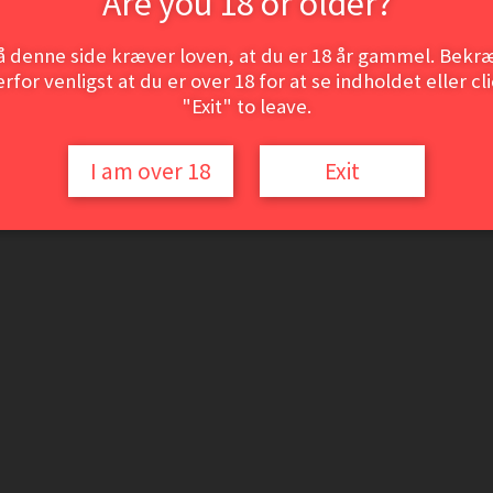
Are you 18 or older?
å denne side kræver loven, at du er 18 år gammel. Bekræ
rfor venligst at du er over 18 for at se indholdet eller cl
"Exit" to leave.
I am over 18
Exit
o
om ligger lige på den forkerte side af floden syd for Bordeaux, til at måt
når ellers vinen er på lager.