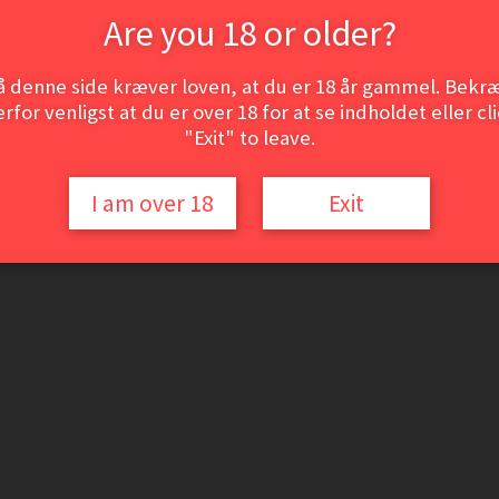
Are you 18 or older?
å denne side kræver loven, at du er 18 år gammel. Bekræ
rfor venligst at du er over 18 for at se indholdet eller cl
"Exit" to leave.
I am over 18
Exit
om også anvendes i store Chateneuf vine. Vinen er den perfekte ledsager
vellykket.