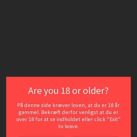
Spring
Spring
til
til
Login | Opret som kunde
navigation
indhold
Nyheder
Min konto
Søg
Søg
efter:
Menu
Vine
Hvidvine
Rødvine
Dessert- og Portvine
ØL
Event-smagninger
Are you 18 or older?
VinSamler hjørnet
Vine
På denne side kræver loven, at du er 18 år
Udfold
Hvidvine
undermenu
gammel. Bekræft derfor venligst at du er
Rødvine
Dessert- og Portvine
over 18 for at se indholdet eller click "Exit"
ØL
to leave.
Event-smagninger
VinSamler hjørnet