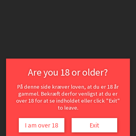
Spring
Spring
til
til
Login | Opret som kunde
navigation
indhold
Nyheder
Min konto
Søg
Søg
efter:
Menu
Vine
Hvidvine
Are you 18 or older?
Rødvine
Dessert- og Portvine
ØL
Event-smagninger
På denne side kræver loven, at du er 18 år
VinSamler hjørnet
gammel. Bekræft derfor venligst at du er
over 18 for at se indholdet eller click "Exit"
Vine
Hvidvine
to leave.
Rødvine
Dessert- og Portvine
ØL
I am over 18
Exit
Event-smagninger
VinSamler hjørnet